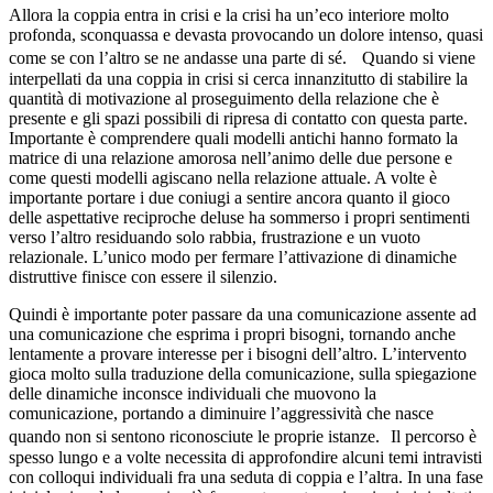
Allora la coppia entra in crisi e la crisi ha un’eco interiore molto
profonda, sconquassa e devasta provocando un dolore intenso, quasi
come se con l’altro se ne andasse una parte di sé. Quando si viene
interpellati da una coppia in crisi si cerca innanzitutto di stabilire la
quantità di motivazione al proseguimento della relazione che è
presente e gli spazi possibili di ripresa di contatto con questa parte.
Importante è comprendere quali modelli antichi hanno formato la
matrice di una relazione amorosa nell’animo delle due persone e
come questi modelli agiscano nella relazione attuale. A volte è
importante portare i due coniugi a sentire ancora quanto il gioco
delle aspettative reciproche deluse ha sommerso i propri sentimenti
verso l’altro residuando solo rabbia, frustrazione e un vuoto
relazionale. L’unico modo per fermare l’attivazione di dinamiche
distruttive finisce con essere il silenzio.
Quindi è importante poter passare da una comunicazione assente ad
una comunicazione che esprima i propri bisogni, tornando anche
lentamente a provare interesse per i bisogni dell’altro. L’intervento
gioca molto sulla traduzione della comunicazione, sulla spiegazione
delle dinamiche inconsce individuali che muovono la
comunicazione, portando a diminuire l’aggressività che nasce
quando non si sentono riconosciute le proprie istanze. Il percorso è
spesso lungo e a volte necessita di approfondire alcuni temi intravisti
con colloqui individuali fra una seduta di coppia e l’altra. In una fase