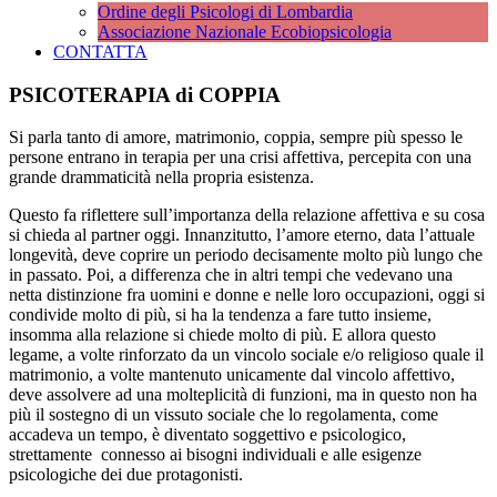
Ordine degli Psicologi di Lombardia
Associazione Nazionale Ecobiopsicologia
CONTATTA
PSICOTERAPIA di COPPIA
Si parla tanto di amore, matrimonio, coppia, sempre più spesso le
persone entrano in terapia per una crisi affettiva, percepita con una
grande drammaticità nella propria esistenza.
Questo fa riflettere sull’importanza della relazione affettiva e su cosa
si chieda al partner oggi. Innanzitutto, l’amore eterno, data l’attuale
longevità, deve coprire un periodo decisamente molto più lungo che
in passato. Poi, a differenza che in altri tempi che vedevano una
netta distinzione fra uomini e donne e nelle loro occupazioni, oggi si
condivide molto di più, si ha la tendenza a fare tutto insieme,
insomma alla relazione si chiede molto di più. E allora questo
legame, a volte rinforzato da un vincolo sociale e/o religioso quale il
matrimonio, a volte mantenuto unicamente dal vincolo affettivo,
deve assolvere ad una molteplicità di funzioni, ma in questo non ha
più il sostegno di un vissuto sociale che lo regolamenta, come
accadeva un tempo, è diventato soggettivo e psicologico,
strettamente connesso ai bisogni individuali e alle esigenze
psicologiche dei due protagonisti.