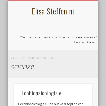
L’ECOBIOPSICOLOGIA
PSICOSOMATICA
LINKS UTILI
CONTATTA
CHI SONO
SERVIZI
HOME
Elisa Steffenini
“C’è una crepa in ogni cosa. Ed è da lì che entra la luce”
Leonard Cohen
CURRENTLY BROWSING TAG
scienze
L’Ecobiopsicologia è…
L’ecobiopsicologia è una nuova disciplina che