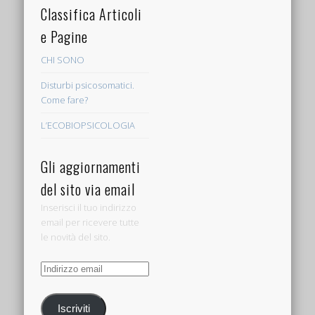
Classifica Articoli
e Pagine
CHI SONO
Disturbi psicosomatici.
Come fare?
L’ECOBIOPSICOLOGIA
Gli aggiornamenti
del sito via email
Inserisci il tuo indirizzo
email per ricevere tutte
le novità del sito.
Indirizzo
email
Iscriviti