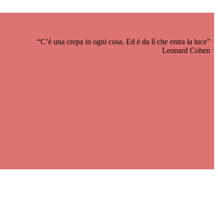
“C’è una crepa in ogni cosa. Ed è da lì che entra la luce”
Leonard Cohen