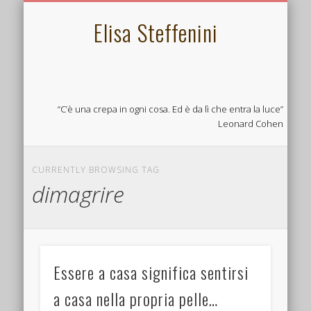
L’ECOBIOPSICOLOGIA
PSICOSOMATICA
LINKS UTILI
CONTATTA
CHI SONO
SERVIZI
HOME
Elisa Steffenini
“C’è una crepa in ogni cosa. Ed è da lì che entra la luce”
Leonard Cohen
CURRENTLY BROWSING TAG
dimagrire
Essere a casa significa sentirsi
a casa nella propria pelle…