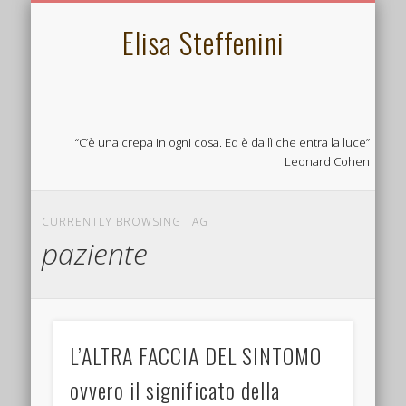
L’ECOBIOPSICOLOGIA
PSICOSOMATICA
LINKS UTILI
CONTATTA
CHI SONO
SERVIZI
HOME
Elisa Steffenini
“C’è una crepa in ogni cosa. Ed è da lì che entra la luce”
Leonard Cohen
CURRENTLY BROWSING TAG
paziente
L’ALTRA FACCIA DEL SINTOMO
ovvero il significato della