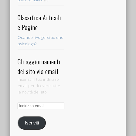
Classifica Articoli
e Pagine
Quando rivolgersi ad uno
psicologo?
Gli aggiornamenti
del sito via email
Inserisci il tuo indirizzo
email per ricevere tutte
le novità del sito.
Indirizzo
email
Iscriviti