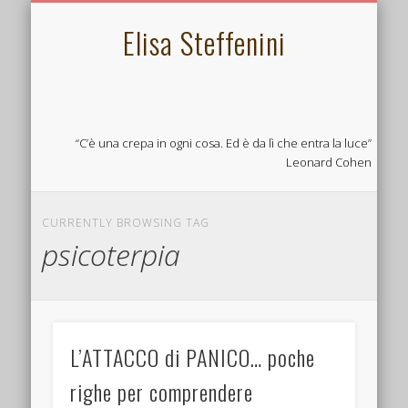
L’ECOBIOPSICOLOGIA
PSICOSOMATICA
LINKS UTILI
CONTATTA
CHI SONO
SERVIZI
HOME
Elisa Steffenini
“C’è una crepa in ogni cosa. Ed è da lì che entra la luce”
Leonard Cohen
CURRENTLY BROWSING TAG
psicoterpia
L’ATTACCO di PANICO… poche
righe per comprendere