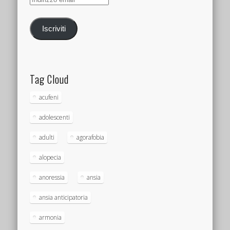
email
Iscriviti
Tag Cloud
acufeni
adolescenti
adulti
agorafobia
alopecia
anoressia
ansia
ansia anticipatoria
armonia