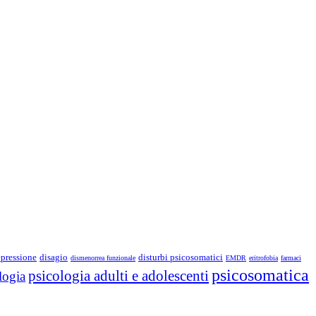
pressione
disagio
disturbi psicosomatici
dismenorrea funzionale
EMDR
eritrofobia
farmaci
psicosomatica
psicologia adulti e adolescenti
logia