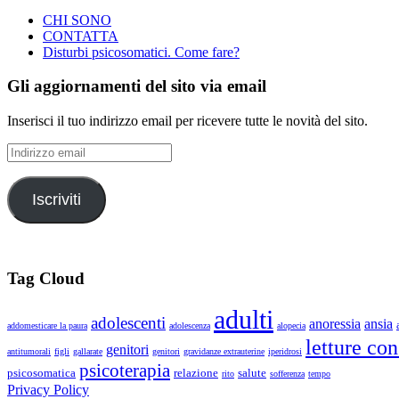
CHI SONO
CONTATTA
Disturbi psicosomatici. Come fare?
Gli aggiornamenti del sito via email
Inserisci il tuo indirizzo email per ricevere tutte le novità del sito.
Indirizzo
email
Iscriviti
Tag Cloud
adulti
adolescenti
anoressia
ansia
addomesticare la paura
adolescenza
alopecia
letture con
genitori
antitumorali
figli
gallarate
genitori
gravidanze extrauterine
iperidrosi
psicoterapia
psicosomatica
relazione
salute
rito
sofferenza
tempo
Privacy Policy