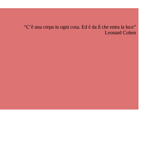
“C’è una crepa in ogni cosa. Ed è da lì che entra la luce”
Leonard Cohen