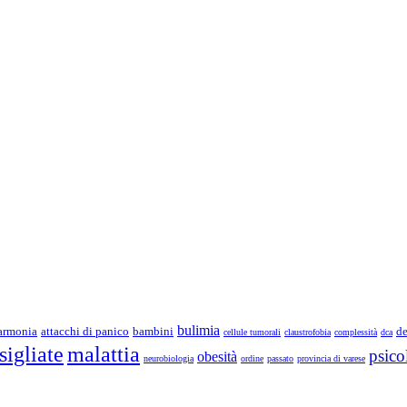
bulimia
armonia
attacchi di panico
bambini
de
cellule tumorali
claustrofobia
complessità
dca
sigliate
malattia
psico
obesità
neurobiologia
ordine
passato
provincia di varese