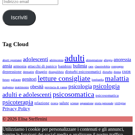
Indirizzo
email
Iscriviti
Tag Cloud
adulti
adolescenti
anoressia
aborti spontanei
adolescenza
alimentazione
allergia
ansia
bulimia
armonia
attacchi di panico
bambini
caos
claustrofobia
compagno
depressione
disagio
disturbi psicosomatici
dermatite
disequilibrio
disturbo
donna
EMDR
letture consigliate
malattia
genitori
futuro
gallarate
lombardia
psicologia
psicologia
obesità
malpensa
matrimonio
provincia di varese
psicosomatica
adulti e adolescenti
psicosomatica
psicoterapia
relazione
salute
ricerca
scienze
separazione
storia personale
vitiligine
Privacy Policy
© 2026 Elisa Steffenini
Utilizziamo i cookie per personalizzare i contenuti e gli annunci,
fornire le funzioni dei social media e analizzare il nostro traffico.