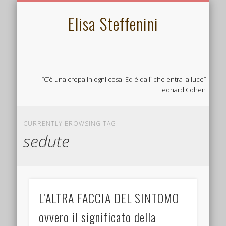
L’ECOBIOPSICOLOGIA
PSICOSOMATICA
LINKS UTILI
CONTATTA
CHI SONO
SERVIZI
HOME
Elisa Steffenini
“C’è una crepa in ogni cosa. Ed è da lì che entra la luce”
Leonard Cohen
CURRENTLY BROWSING TAG
sedute
L’ALTRA FACCIA DEL SINTOMO
ovvero il significato della