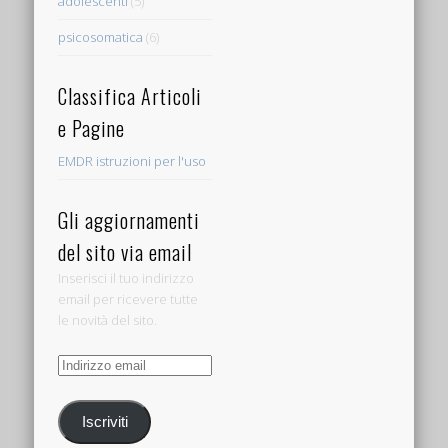
adolescenti
(5)
psicosomatica
(6)
Classifica Articoli
e Pagine
EMDR istruzioni per l'uso
Gli aggiornamenti
del sito via email
Inserisci il tuo indirizzo
email per ricevere tutte
le novità del sito.
Indirizzo
email
Iscriviti