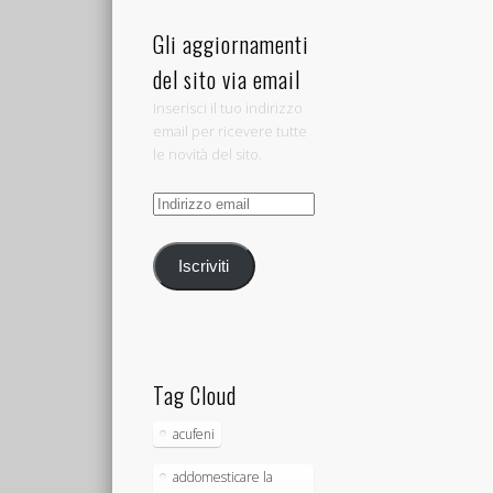
Gli aggiornamenti
del sito via email
Inserisci il tuo indirizzo
email per ricevere tutte
le novità del sito.
Indirizzo
email
Iscriviti
Tag Cloud
acufeni
addomesticare la