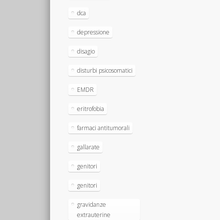
dca
depressione
disagio
disturbi psicosomatici
EMDR
eritrofobia
farmaci antitumorali
gallarate
genitori
genitori
gravidanze
extrauterine