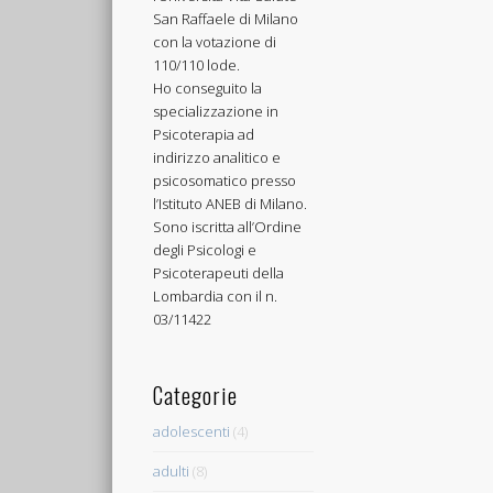
San Raffaele di Milano
con la votazione di
110/110 lode.
Ho conseguito la
specializzazione in
Psicoterapia ad
indirizzo analitico e
psicosomatico presso
l’Istituto ANEB di Milano.
Sono iscritta all’Ordine
degli Psicologi e
Psicoterapeuti della
Lombardia con il n.
03/11422
Categorie
adolescenti
(4)
adulti
(8)