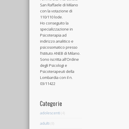
San Raffaele di Milano
con la votazione di
110/110 lode.
Ho conseguito la
specializzazione in
Psicoterapia ad
indirizzo analitico e
psicosomatico presso
l’Istituto ANEB di Milano.
Sono iscritta all’Ordine
degli Psicologi e
Psicoterapeuti della
Lombardia con il n.
03/11422
Categorie
adolescenti
(4)
adulti
(8)