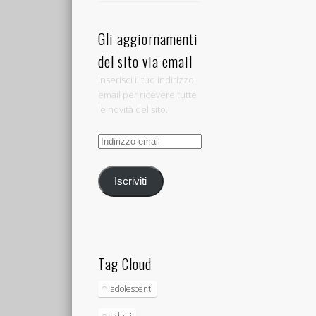
Gli aggiornamenti
del sito via email
Inserisci il tuo indirizzo
email per ricevere tutte
le novità del sito.
Indirizzo
email
Iscriviti
Tag Cloud
adolescenti